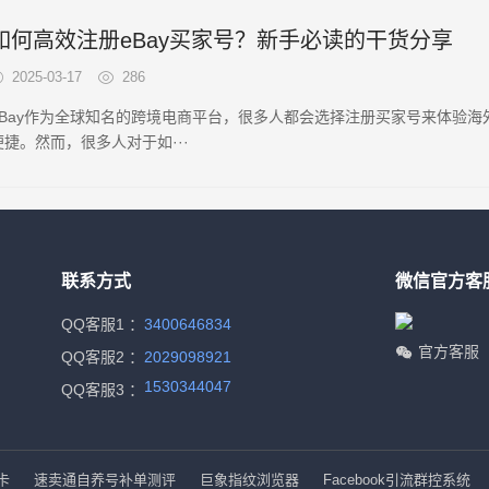
如何高效注册eBay买家号？新手必读的干货分享
2025-03-17
286
eBay作为全球知名的跨境电商平台，很多人都会选择注册买家号来体验海
便捷。然而，很多人对于如···
联系方式
微信官方客
QQ客服1 ：
3400646834
官方客服
QQ客服2 ：
2029098921
1530344047
QQ客服3 ：
卡
速卖通自养号补单测评
巨象指纹浏览器
Facebook引流群控系统