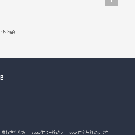
外购物的
服
推特群控系统
soax住宅与移动ip
soax住宅与移动ip（推