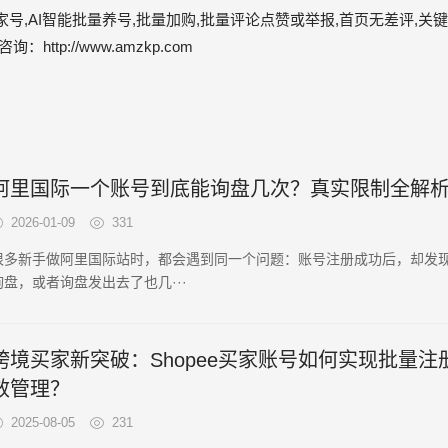
号,AI智能批量养号,批量加购,批量评论点赞或举报,首页无差评,关键
tp://www.amzkp.com
阿里国际一个账号到底能询盘几次？真实限制全解
2026-01-09
331
很多新手做阿里国际站时，都会遇到同一个问题：账号注册成功后，却发
询盘，或者询盘发出去了也几···
跨境买家新突破：Shopee买家账号如何实现批量注
效管理？
2025-08-05
231