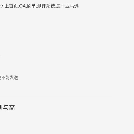
词上首页,QA,刷单,测评系统,属于亚马逊
析
现不能发送
册与高