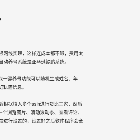
？
根网线实现，这样连成本都不够，费用太
自动养号
系统是
亚马逊鲲鹏系统
。
智能一键养号功能可以随机生成姓名、年
览轨迹信息。
据填入多个asin进行货比三家，然后
置一个浏览图片、滑动滚动条、查看评论、
惯进行设置的，设置好之后软件程序会全