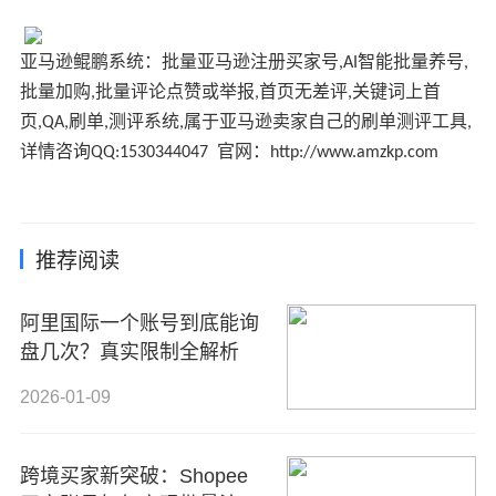
亚马逊鲲鹏系统
：批量亚马逊注册买家号
智能批量养号
,AI
,
批量加购
批量评论点赞或举报
首页无差评
关键词上首
,
,
,
页
刷单
测评系统
属于亚马逊卖家自己的刷单测评工具
,QA,
,
,
,
详情咨询
官网：
QQ:1530344047
http://www.amzkp.com
推荐阅读
阿里国际一个账号到底能询
盘几次？真实限制全解析
2026-01-09
跨境买家新突破：Shopee