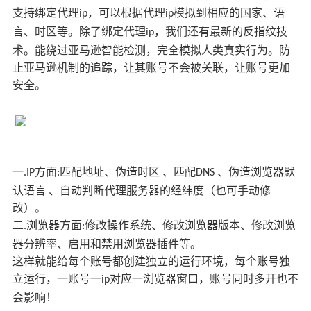
支持绑定代理
，可以根据代理
模拟到相应的国家、语
ip
ip
言、时区等。除了绑定代理
，我们还有最新的反指纹技
ip
术。能绕过亚马逊智能检测，完全模拟人类真实行为。防
止亚马逊机制的追踪，让其账号不会被关联，让账号更加
安全。
一
方面
匹配地址、伪造时区 、匹配
、伪造浏览器默
.IP
:
DNS
认语言 、自动判断代理服务器的经纬度（也可手动修
改）。
二
浏览器方面
修改操作系统、修改浏览器版本、修改浏览
.
:
器分辨率、启用和禁用浏览器插件等。
这样就能给每个账号都创建独立的运行环境，每个账号独
立运行，一账号一
对应一浏览器窗口，账号同时多开也不
ip
会影响！