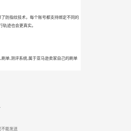
带了防指纹技术，每个账号都支持绑定不同的
行轨迹也会更真实。
刷单
测评系统
属于亚马逊卖家自己的刷单
,
,
,
析
现不能发送