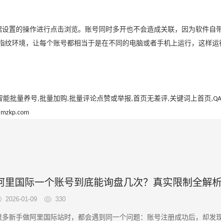
据设置的操作进行点击浏览。账号同时多开也不会造成关联，因为软件自
指纹环境，让每个账号都相当于是在不同的电脑或者手机上运行，这样运
智能批量养号
批量加购
批量评论点赞或举报
首页无差评
关键词上首页
,
,
,
,
,QA
amzkp.com
阿里国际一个账号到底能询盘几次？真实限制全解
2026-01-09
330
很多新手做阿里国际站时，都会遇到同一个问题：账号注册成功后，却发