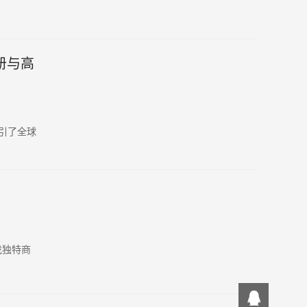
册与高
吸引了全球
！
找独特商