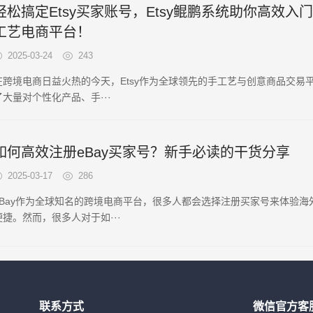
轻松搞定Etsy买家账号，Etsy鲲鹏系统助你高效入
工艺电商平台！
2025-03-24
243
在跨境电商日益火热的今天，Etsy作为全球领先的手工艺与创意商品交易
了大量对个性化产品、手···
如何高效注册eBay买家号？新手必读的干货分享
2025-03-17
286
eBay作为全球知名的跨境电商平台，很多人都会选择注册买家号来体验海
便捷。然而，很多人对于如···
联系方式
微信官方客